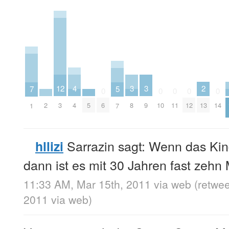
4
12
3
3
2
7
5
0
0
0
0
0
4
3
8
9
13
2
5
6
10
11
12
14
1
7
Sarrazin sagt: Wenn das Kin
hllizi
dann ist es mit 30 Jahren fast zehn
11:33 AM, Mar 15th, 2011
via web
(retwe
2011
via web
)