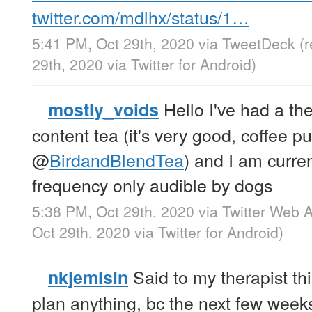
twitter.com/mdlhx/status/1…
5:41 PM, Oct 29th, 2020
via
TweetDeck
(
29th, 2020
via
Twitter for Android
)
Hello I've had a th
mostly_voids
content tea (it's very good, coffee p
@
BirdandBlendTea
) and I am curren
frequency only audible by dogs
5:38 PM, Oct 29th, 2020
via
Twitter Web 
Oct 29th, 2020
via
Twitter for Android
)
Said to my therapist thi
nkjemisin
plan anything, bc the next few weeks