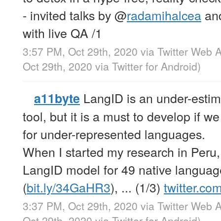
- invited talks by
@
radamihalcea
an
with live QA /1
3:57 PM, Oct 29th, 2020
via
Twitter Web 
Oct 29th, 2020
via
Twitter for Android
)
LangID is an under-esti
a11byte
tool, but it is a must to develop if w
for under-represented languages.
When I started my research in Peru,
LangID model for 49 native languag
(
bit.ly/34GaHR3
), ... (1/3)
twitter.c
3:37 PM, Oct 29th, 2020
via
Twitter Web 
Oct 29th, 2020
via
Twitter for Android
)