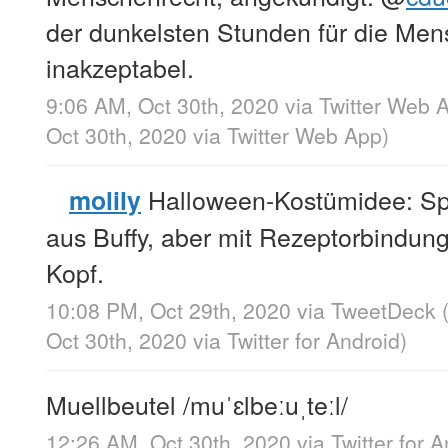
der dunkelsten Stunden für die Me
inakzeptabel.
9:06 AM, Oct 30th, 2020
via
Twitter Web 
Oct 30th, 2020
via
Twitter Web App
)
Halloween-Kostümidee: Spi
molily
aus Buffy, aber mit Rezeptorbindu
Kopf.
10:08 PM, Oct 29th, 2020
via
TweetDeck
Oct 30th, 2020
via
Twitter for Android
)
Muellbeutel /muˈɛlbeːuˌteːl/
12:26 AM, Oct 30th, 2020
via
Twitter for 