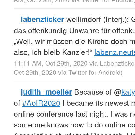
weilimdorf (Interj.)
labenzticker
das offenkundig Unwahre für offenkun
„Weil, wir müssen die Kirche doch ma
also, ich bleib Kanzler!“
labenz.neut
11:11 AM, Oct 29th, 2020
via
Labenzticke
Oct 29th, 2020
via
Twitter for Android
)
Because of
@
kat
judith_moeller
of
#AoIR2020
I became its newest m
online conference last night. I was n
someone knows how to do online conf