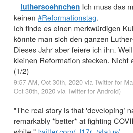
Ich muss das m
luthersoehnchen
keinen
#Reformationstag
.
Ich finde es einen merkwürdigen Ku
könnte man sich den ganzen Luther-
Dieses Jahr aber feiere ich ihn. Weil
kleinen Reformation stecken. Nicht
(1/2)
9:57 AM, Oct 30th, 2020
via
Twitter for M
Oct 30th, 2020
via
Twitter for Android
)
"The real story is that 'developing'
remarkably *better* at fighting COVI
white."
twitter.com/_l17r_/status/…