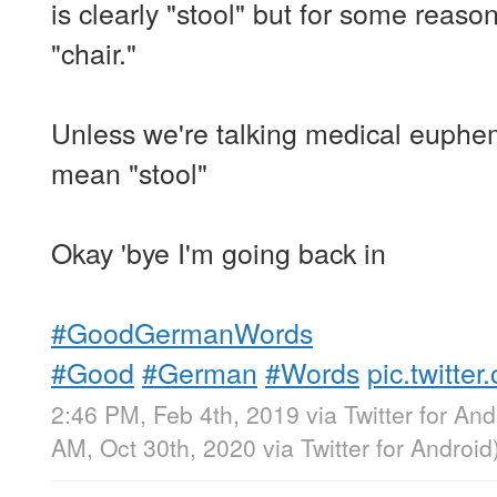
is clearly "stool" but for some reas
"chair."
Unless we're talking medical euphe
mean "stool"
Okay 'bye I'm going back in
#GoodGermanWords
#Good
#German
#Words
pic.twitt
2:46 PM, Feb 4th, 2019
via
Twitter for And
AM, Oct 30th, 2020
via
Twitter for Android