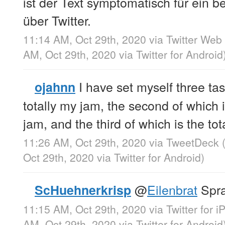
ist der Text symptomatisch für ein 
über Twitter.
11:14 AM, Oct 29th, 2020
via
Twitter Web
AM, Oct 29th, 2020
via
Twitter for Android
I have set myself three tas
ojahnn
totally my jam, the second of which i
jam, and the third of which is the to
11:26 AM, Oct 29th, 2020
via
TweetDeck
Oct 29th, 2020
via
Twitter for Android
)
@
Eilenbrat
Spra
ScHuehnerkrisp
11:15 AM, Oct 29th, 2020
via
Twitter for 
AM, Oct 29th, 2020
via
Twitter for Android