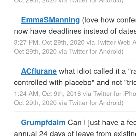
(love how confe
EmmaSManning
now have deadlines instead of date
3:27 PM, Oct 29th, 2020
via
Twitter Web 
Oct 29th, 2020
via
Twitter for Android
)
what idiot called it a "r
ACflurane
controlled with placebo" and not "tri
1:24 AM, Oct 9th, 2018
via
Twitter for iPh
Oct 29th, 2020
via
Twitter for Android
)
Can I just have a fe
Grumpfdalm
annual 24 days of leave from existin