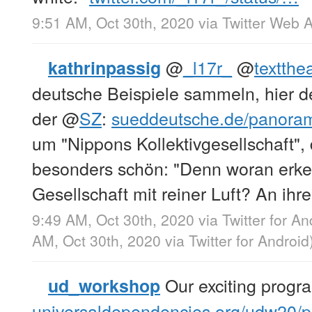
9:51 AM, Oct 30th, 2020
via
Twitter Web 
@
_l17r_
@
textthe
kathrinpassig
deutsche Beispiele sammeln, hier 
der
@
SZ
:
sueddeutsche.de/panora
um "Nippons Kollektivgesellschaft", 
besonders schön: "Denn woran erk
Gesellschaft mit reiner Luft? An ihr
9:49 AM, Oct 30th, 2020
via
Twitter for An
AM, Oct 30th, 2020
via
Twitter for Android
Our exciting progra
ud_workshop
universaldependencies.org/udw20/