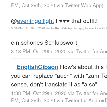
PM, Oct 29th, 2020
via
Twitter Web App
)
@
eveningoflight
I ♥️♥️♥️ that outfit!
5:08 PM, Oct 29th, 2020
via
Twitter Web App
in reply to eveningofligh
ein schönes Schlupswort
3:18 PM, Oct 29th, 2020
via
Twitter for An
How's about this fo
EnglishGibson
you can replace "auch" with "zum Teil
sense, don't translate it as "also".
1:38 PM, Oct 29th, 2020
via
Twitter for An
PM, Oct 29th, 2020
via
Twitter for Android