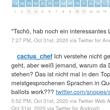
28
33
22
37
42
16
52
31
20
25
35
14
14
24
6
3
9
7
4
10
14
11
5
12
2
1
8
13
"Tschö, hab noch ein interessantes 
7:27 PM, Oct 31st, 2020
via
Twitter for An
Ich verstehe nicht g
cactus_chef
geht, aber weiß jemand, warum da
stehen? Das ist nicht mal in den To
meistgesprochenen Sprachen in Qu
ballots work???
twitter.com/snopes/
5:52 PM, Oct 31st, 2020
via
Twitter Web 
Oct 31st, 2020
via
Twitter for Android
)