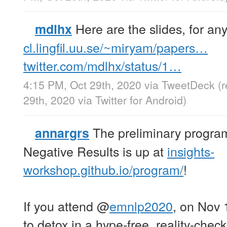
Here are the slides, for an
mdlhx
cl.lingfil.uu.se/~miryam/papers…
twitter.com/mdlhx/status/1…
4:15 PM, Oct 29th, 2020
via
TweetDeck
(
29th, 2020
via
Twitter for Android
)
The preliminary program
annargrs
Negative Results is up at
insights-
workshop.github.io/program/
!
If you attend
@
emnlp2020
, on Nov 
to detox in a hype-free, reality-che