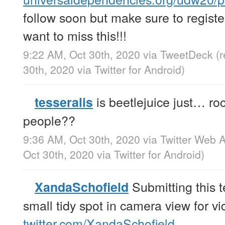
follow soon but make sure to regist
want to miss this!!!
9:22 AM, Oct 30th, 2020
via
TweetDeck
(
30th, 2020
via
Twitter for Android
)
is beetlejuice just… roc
tesseralis
people??
9:36 AM, Oct 30th, 2020
via
Twitter Web 
Oct 30th, 2020
via
Twitter for Android
)
Submitting this t
XandaSchofield
small tidy spot in camera view for vi
twitter.com/XandaSchofield…