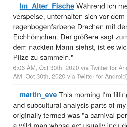
Während ich mei
Im_Alter_Fische
verspeise, unterhalten sich vor dem
regenbogenfarbene Drachen mit de
Eichhörnchen. Der größere sagt zum
dem nackten Mann siehst, ist es wich
Pilze zu sammeln."
6:06 AM, Oct 30th, 2020
via
Twitter for An
AM, Oct 30th, 2020
via
Twitter for Android
This morning I'm fillin
martin_eve
and subcultural analysis parts of m
originally termed was "a carnival per
a wild man whose act usually include