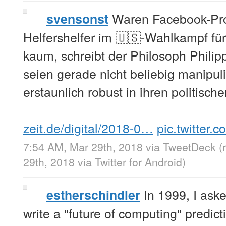
Waren Facebook-Pro
svensonst
Helfershelfer im 🇺🇸-Wahlkampf f
kaum, schreibt der Philosoph Phili
seien gerade nicht beliebig manipul
erstaunlich robust in ihren politisch
zeit.de/digital/2018-0…
pic.twitter
7:54 AM, Mar 29th, 2018
via
TweetDeck
(
29th, 2018
via
Twitter for Android
)
In 1999, I aske
estherschindler
write a "future of computing" predic