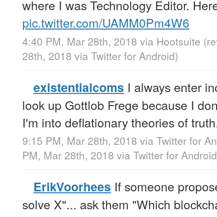
where I was Technology Editor. Here
pic.twitter.com/UAMM0Pm4W6
4:40 PM, Mar 28th, 2018
via
Hootsuite
(r
28th, 2018
via
Twitter for Android
)
I always enter i
existentialcoms
look up Gottlob Frege because I don'
I'm into deflationary theories of truth
9:15 PM, Mar 28th, 2018
via
Twitter for A
PM, Mar 28th, 2018
via
Twitter for Android
If someone propose
ErikVoorhees
solve X"... ask them "Which blockcha