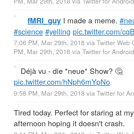
PM, Mar 29th, 2018
via
Twitter for Android
I made a meme.
#ne
fMRI_guy
#science
#yelling
pic.twitter.com/
7:06 PM, Mar 29th, 2018
via
Twitter Web C
PM, Mar 29th, 2018
via
Twitter for Android
Déjà vu - die *neue* Show? 🤔
pic.twitter.com/hNph6mYpNo
9:58 PM, Mar 29th, 2018
via
Twitter for A
Tired today. Perfect for staring at m
afternoon hoping it doesn't crash.