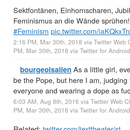
Sektfontänen, Einhornscharen, Jubil
Feminismus an die Wände sprühen!
#Feminism
pic.twitter.com/iaKQkxTr
2:16 PM, Mar 30th, 2018
via
Twitter Web C
PM, Mar 30th, 2018
via
Twitter for Android
As a little girl, e
bourgeoisalien
be the Pope, but here I am, judging t
everyone and wearing a dope as fuc
6:03 AM, Aug 8th, 2016
via
Twitter Web Cl
PM, Mar 30th, 2018
via
Twitter for Android
Related:
twitter.com/texttheater/st…