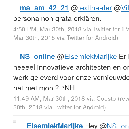
@
texttheater
@
Vil
ma_am_42_21
persona non grata erklären.
4:50 PM, Mar 30th, 2018
via
Twitter for iP
Mar 30th, 2018
via
Twitter for Android
)
@
ElsemiekMarijke
Er 
NS_online
heeeel innovatieve architecten en o
werk geleverd voor onze vernieuwde
het niet mooi? ^NH
11:49 AM, Mar 30th, 2018
via
Coosto
(re
30th, 2018
via
Twitter for Android
)
Hey
@
NS_on
ElsemiekMarijke