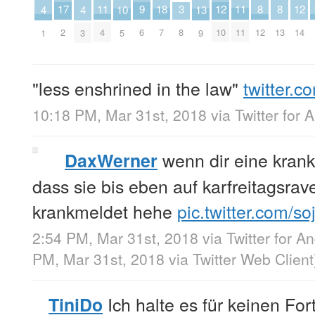
17
11
11
8
8
9
18
3
12
12
4
4
10
13
2
4
11
12
13
6
7
8
10
14
1
3
5
9
"less enshrined in the law"
twitter.
10:18 PM, Mar 31st, 2018
via
Twitter for 
wenn dir eine krank
DaxWerner
dass sie bis eben auf karfreitagsrave
krankmeldet hehe
pic.twitter.com/
2:54 PM, Mar 31st, 2018
via
Twitter for A
PM, Mar 31st, 2018
via
Twitter Web Client
Ich halte es für keinen For
TiniDo