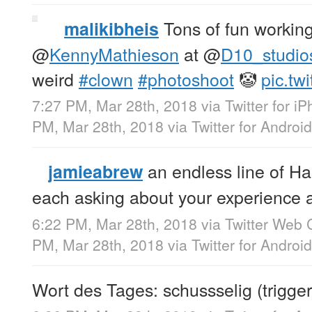
Tons of fun working
malikibheis
@
KennyMathieson
at
@
D10_studio
weird
#clown
#photoshoot
🤡
pic.tw
7:27 PM, Mar 28th, 2018
via
Twitter for i
PM, Mar 28th, 2018
via
Twitter for Android
an endless line of H
jamieabrew
each asking about your experience at
6:22 PM, Mar 28th, 2018
via
Twitter Web C
PM, Mar 28th, 2018
via
Twitter for Android
Wort des Tages: schussselig (trigge