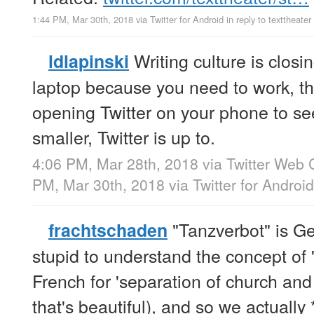
1:44 PM, Mar 30th, 2018
via
Twitter for Android
in reply to texttheater
Writing culture is closi
ldlapinski
laptop because you need to work, t
opening Twitter on your phone to se
smaller, Twitter is up to.
4:06 PM, Mar 28th, 2018
via
Twitter Web C
PM, Mar 30th, 2018
via
Twitter for Android
"Tanzverbot" is Ge
frachtschaden
stupid to understand the concept of 'l
French for 'separation of church and 
that's beautiful), and so we actually