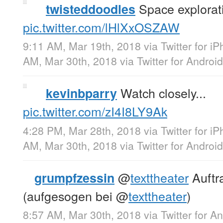
Space explora
twisteddoodles
pic.twitter.com/lHlXxOSZAW
9:11 AM, Mar 19th, 2018
via
Twitter for i
AM, Mar 30th, 2018
via
Twitter for Android
Watch closely...
kevinbparry
pic.twitter.com/zI4I8LY9Ak
4:28 PM, Mar 28th, 2018
via
Twitter for i
AM, Mar 30th, 2018
via
Twitter for Android
@
texttheater
Auftr
grumpfzessin
(aufgesogen bei
@
texttheater
)
8:57 AM, Mar 30th, 2018
via
Twitter for A