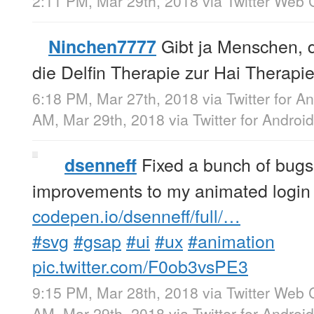
2:11 PM, Mar 29th, 2018
via
Twitter Web C
Gibt ja Menschen, d
Ninchen7777
die Delfin Therapie zur Hai Therapie
6:18 PM, Mar 27th, 2018
via
Twitter for A
AM, Mar 29th, 2018
via
Twitter for Android
Fixed a bunch of bug
dsenneff
improvements to my animated login a
codepen.io/dsenneff/full/…
#svg
#gsap
#ui
#ux
#animation
pic.twitter.com/F0ob3vsPE3
9:15 PM, Mar 28th, 2018
via
Twitter Web C
AM, Mar 29th, 2018
via
Twitter for Android