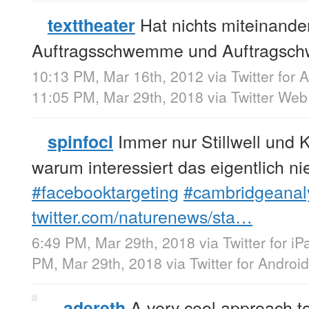
Hat nichts miteinander
texttheater
Auftragsschwemme und Auftrags
10:13 PM, Mar 16th, 2012
via
Twitter for 
11:05 PM, Mar 29th, 2018
via
Twitter Web
Immer nur Stillwell und K
spinfocl
warum interessiert das eigentlich 
#facebooktargeting
#cambridgeanaly
twitter.com/naturenews/sta…
6:49 PM, Mar 29th, 2018
via
Twitter for iP
PM, Mar 29th, 2018
via
Twitter for Android
A very cool approach to
adereth