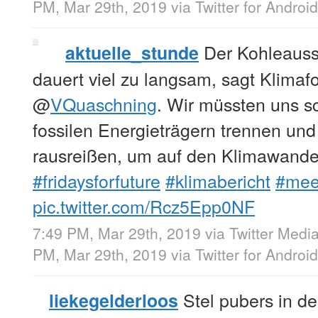
PM, Mar 29th, 2019
via
Twitter for Android
Der Kohleausst
aktuelle_stunde
dauert viel zu langsam, sagt Klimaf
@
VQuaschning
. Wir müssten uns sc
fossilen Energieträgern trennen un
rausreißen, um auf den Klimawandel
#fridaysforfuture
#klimabericht
#mee
pic.twitter.com/Rcz5Epp0NF
7:49 PM, Mar 29th, 2019
via
Twitter Medi
PM, Mar 29th, 2019
via
Twitter for Android
Stel pubers in d
liekegelderloos