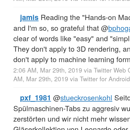
Reading the "Hands-on Mac
jamis
and I'm so, so grateful that
@
bphog
clear of words like "easy" and "simpl
They don't apply to 3D rendering, an
don't apply to machine learning for
2:06 AM, Mar 29th, 2019
via
Twitter Web C
AM, Mar 29th, 2019
via
Twitter for Android
@
stueckrosenkohl
Seit
pxf_1981
Spülmaschinen-Tabs zu aggresiv wu
zerstörten und wir nicht mehr wissen
Gläserkollektion von Leonardo oder 