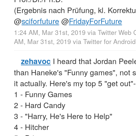
(Ergebnis nach Prüfung, kl. Korrekt
@
sciforfuture
@
FridayForFuture
1:24 AM, Mar 31st, 2019
via
Twitter Web C
AM, Mar 31st, 2019
via
Twitter for Android
I heard that Jordan Peele
zehavoc
than Haneke's "Funny games", not su
it actually. Here's my top 5 "get out"
1 - Funny Games
2 - Hard Candy
3 - "Harry, He's Here to Help"
4 - Hitcher