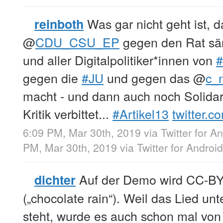
Was gar nicht geht ist, d
reinboth
@
CDU_CSU_EP
gegen den Rat säm
und aller Digitalpolitiker*innen von
gegen die
#JU
und gegen das
@
c_
macht - und dann auch noch Solidari
Kritik verbittet...
#Artikel13
twitter.
6:09 PM, Mar 30th, 2019
via
Twitter for A
PM, Mar 30th, 2019
via
Twitter for Android
Auf der Demo wird CC-BY 
dichter
(„chocolate rain“). Weil das Lied unt
steht, wurde es auch schon mal von