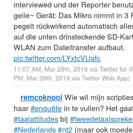
interviewed und der Reporter benut
geile~ Gerät: Das Mikro nimmt in 3 P
pegelt rückwirkend automatisch alles
auf die unten drinsteckende SD-Kart
WLAN zum Dateitransfer aufbaut.
pic.twitter.com/LYxtcVUafc
11:07 AM, Mar 29th, 2019
via
Twitter for 
PM, Mar 29th, 2019
via
Twitter Web App
)
Wie wil mijn scriptie
remcoknooi
haar
#enquête
in te vullen? Het gaa
#taalattitudes
bij
#tweedetaalspreke
#Nederlands
#nt2
(maar ook moeder