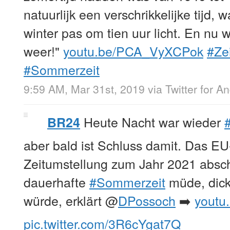
natuurlijk een verschrikkelijke tijd, 
winter pas om tien uur licht. En nu w
weer!"
youtu.be/PCA_VyXCPok
#Ze
#Sommerzeit
9:59 AM, Mar 31st, 2019
via
Twitter for A
Heute Nacht war wieder
BR24
aber bald ist Schluss damit. Das EU
Zeitumstellung zum Jahr 2021 absc
dauerhafte
#Sommerzeit
müde, dic
würde, erklärt
@
DPossoch
➡️
youtu
pic.twitter.com/3R6cYgat7Q