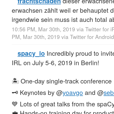
dieser erwachsene
frachtschaden
erwachsen zählt weil er behauptet 
irgendwie sein muss ist auch total 
10:56 PM, Mar 30th, 2019
via
Twitter for 
PM, Mar 30th, 2019
via
Twitter for Android
Incredibly proud to invit
spacy_io
IRL on July 5-6, 2019 in Berlin!
🏝 One-day single-track conference
🗝 Keynotes by
@
yoavgo
and
@
seb
💙 Lots of great talks from the spa
💼 Hands-on training day for produc