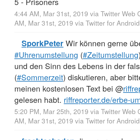
5 - Prisoners
4:44 AM, Mar 31st, 2019
via
Twitter Web C
AM, Mar 31st, 2019
via
Twitter for Android
Wir können gerne übe
SporkPeter
#Uhrenumstellung
(
#Zeitumstellung
und den Sinn des Lebens in der fa
(
#Sommerzeit
) diskutieren, aber bit
meinen kostenlosen Text bei
@
riffr
gelesen habt.
riffreporter.de/erbe-
5:20 PM, Mar 25th, 2019
via
Twitter Web C
AM, Mar 31st, 2019
via
Twitter for Android