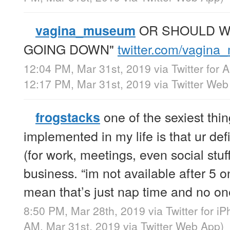
OR SHOULD W
vagina_museum
GOING DOWN"
twitter.com/vagin
12:04 PM, Mar 31st, 2019
via
Twitter for 
12:17 PM, Mar 31st, 2019
via
Twitter Web
one of the sexiest thi
frogstacks
implemented in my life is that ur defin
(for work, meetings, even social stu
business. “im not available after 5
mean that’s just nap time and no on
8:50 PM, Mar 28th, 2019
via
Twitter for i
AM, Mar 31st, 2019
via
Twitter Web App
)