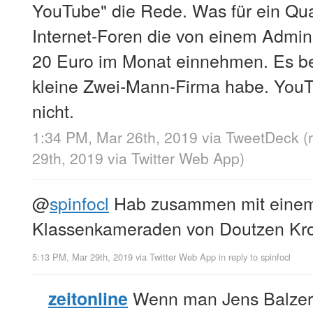
YouTube" die Rede. Was für ein Qu
Internet-Foren die von einem Admi
20 Euro im Monat einnehmen. Es betr
kleine Zwei-Mann-Firma habe. YouTu
nicht.
1:34 PM, Mar 26th, 2019
via
TweetDeck
(
29th, 2019
via
Twitter Web App
)
@
spinfocl
Hab zusammen mit einem
Klassenkameraden von Doutzen Kro
5:13 PM, Mar 29th, 2019
via
Twitter Web App
in reply to spinfocl
Wenn man Jens Balzers
zeitonline