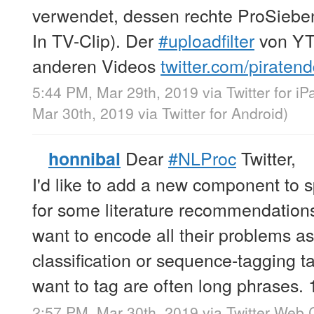
verwendet, dessen rechte ProSieben
In TV-Clip). Der
#uploadfilter
von YT 
anderen Videos
twitter.com/piraten
5:44 PM, Mar 29th, 2019
via
Twitter for iP
Mar 30th, 2019
via
Twitter for Android
)
Dear
#NLProc
Twitter,
honnibal
I'd like to add a new component to s
for some literature recommendation
want to encode all their problems as 
classification or sequence-tagging t
want to tag are often long phrases. 
2:57 PM, Mar 30th, 2019
via
Twitter Web C