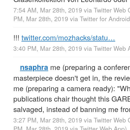
7:54 AM, Mar 28th, 2019
via
Twitter Web C
PM, Mar 28th, 2019
via
Twitter for Android
!!!
twitter.com/mozhacks/statu…
3:40 PM, Mar 28th, 2019
via
Twitter Web 
me (preparing a conferenc
nsaphra
masterpiece doesn't get in, the rev
me (preparing a camera ready): "
publications chair thought this GA
salvaged, instead of banning me fr
3:27 PM, Mar 28th, 2019
via
Twitter Web C
PM, Mar 28th, 2019
via
Twitter Web App
)