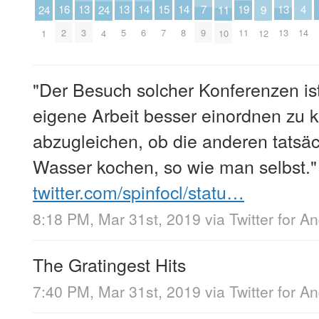
7
19
4
16
15
14
14
13
13
13
11
24
24
9
9
11
14
2
7
6
8
3
5
13
10
1
4
12
"Der Besuch solcher Konferenzen ist
eigene Arbeit besser einordnen zu
abzugleichen, ob die anderen tatsä
Wasser kochen, so wie man selbst."
twitter.com/spinfocl/statu…
8:18 PM, Mar 31st, 2019
via
Twitter for A
The Gratingest Hits
7:40 PM, Mar 31st, 2019
via
Twitter for A