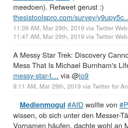
meedoen). Retweet gerust :)
thesistoolspro.com/survey/y9upy5c
11:39 AM, Mar 29th, 2019
via
Twitter Web
11:47 AM, Mar 29th, 2019
via
Twitter We
A Messy Star Trek: Discovery Cann
Mess That Is Michael Burnham's Li
messy-star-t…
via
@
io9
9:11 AM, Mar 29th, 2019
via
Twitter for A
#AfD
wollte von
#P
Medienmogul
wissen, ob sich unter den Messer-T
Vornamen häufen, dachte wohl an