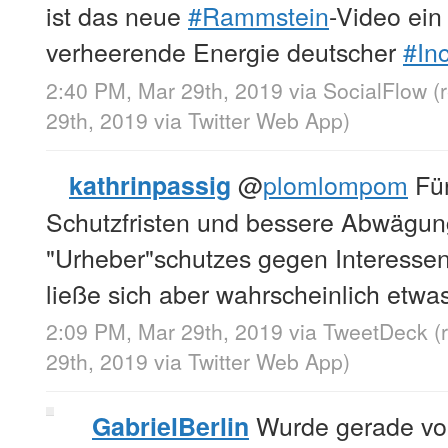
ist das neue
#Rammstein
-Video ein
verheerende Energie deutscher
#In
2:40 PM, Mar 29th, 2019
via
SocialFlow
(
29th, 2019
via
Twitter Web App
)
@
plomlompom
Für
kathrinpassig
Schutzfristen und bessere Abwägun
"Urheber"schutzes gegen Interessen
ließe sich aber wahrscheinlich etwas
2:09 PM, Mar 29th, 2019
via
TweetDeck
(
29th, 2019
via
Twitter Web App
)
Wurde gerade v
GabrielBerlin