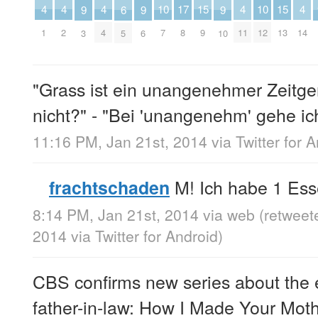
15
15
4
4
4
4
4
17
10
10
6
9
9
9
9
13
1
2
4
11
14
8
7
12
5
3
6
10
"Grass ist ein unangenehmer Zeitge
nicht?" - "Bei 'unangenehm' gehe ich
11:16 PM, Jan 21st, 2014
via
Twitter for 
M! Ich habe 1 Ess
frachtschaden
8:14 PM, Jan 21st, 2014
via web
(retweet
2014
via
Twitter for Android
)
CBS confirms new series about the ea
father-in-law: How I Made Your Mot