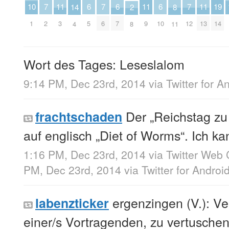
10
11
11
11
6
6
6
19
7
7
7
14
8
2
1
3
9
13
5
7
10
14
2
6
12
4
11
8
Wort des Tages: Leseslalom
9:14 PM, Dec 23rd, 2014
via
Twitter for A
Der „Reichstag zu
frachtschaden
auf englisch „Diet of Worms“. Ich ka
1:16 PM, Dec 23rd, 2014
via
Twitter Web 
PM, Dec 23rd, 2014
via
Twitter for Androi
ergenzingen (V.): Ve
labenzticker
einer/s Vortragenden, zu vertuschen,